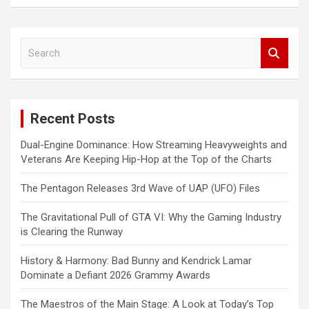
S
e
a
r
c
Recent Posts
h
Dual-Engine Dominance: How Streaming Heavyweights and
Veterans Are Keeping Hip-Hop at the Top of the Charts
The Pentagon Releases 3rd Wave of UAP (UFO) Files
The Gravitational Pull of GTA VI: Why the Gaming Industry
is Clearing the Runway
History & Harmony: Bad Bunny and Kendrick Lamar
Dominate a Defiant 2026 Grammy Awards
The Maestros of the Main Stage: A Look at Today’s Top