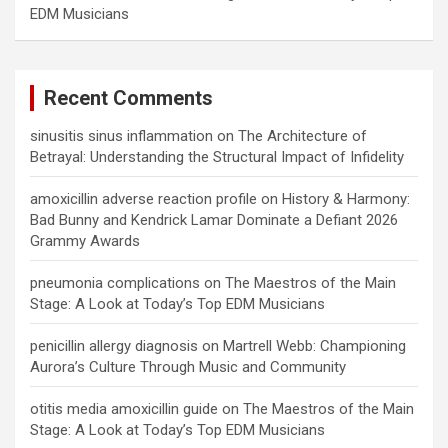
EDM Musicians
Recent Comments
sinusitis sinus inflammation
on
The Architecture of
Betrayal: Understanding the Structural Impact of Infidelity
amoxicillin adverse reaction profile
on
History & Harmony:
Bad Bunny and Kendrick Lamar Dominate a Defiant 2026
Grammy Awards
pneumonia complications
on
The Maestros of the Main
Stage: A Look at Today’s Top EDM Musicians
penicillin allergy diagnosis
on
Martrell Webb: Championing
Aurora’s Culture Through Music and Community
otitis media amoxicillin guide
on
The Maestros of the Main
Stage: A Look at Today’s Top EDM Musicians